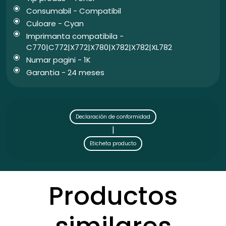
Consumabil - Compatibil
Culoare - Cyan
Imprimanta compatibila -
C770|C772|X772|X780|X782|X782|XL782
Numar pagini - 1K
Garantia - 24 meses
Declaración de conformidad
|
Eticheta producto
Productos