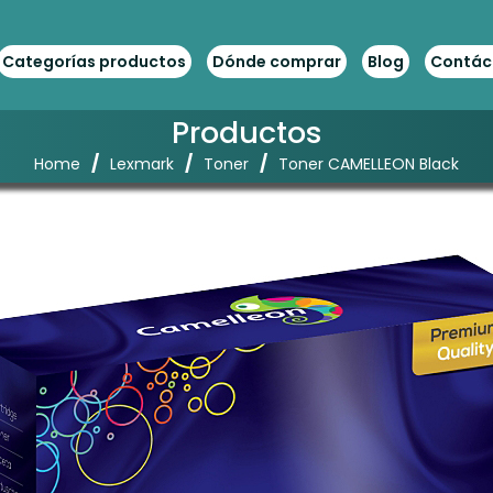
Categorías productos
Dónde comprar
Blog
Contác
Productos
/
/
/
Home
Lexmark
Toner
Toner CAMELLEON Black