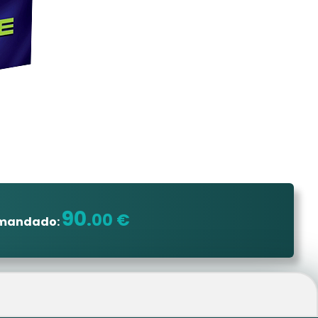
90
.00 €
omandado: