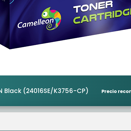
N Black
(24016SE/K3756-CP)
Precio rec