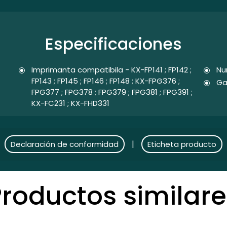
Especificaciones
Imprimanta compatibila - KX-FP141 ; FP142 ;
Nu
FP143 ; FP145 ; FP146 ; FP148 ; KX-FPG376 ;
Ga
FPG377 ; FPG378 ; FPG379 ; FPG381 ; FPG391 ;
KX-FC231 ; KX-FHD331
|
Declaración de conformidad
Eticheta producto
Productos similare