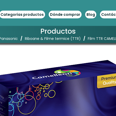
Categorías productos
Dónde comprar
Blog
Contác
Productos
/
/
Panasonic
Riboane & Filme termice (TTR)
Film TTR CAMEL