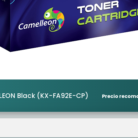
LLEON Black
(KX-FA92E-CP)
Precio reco