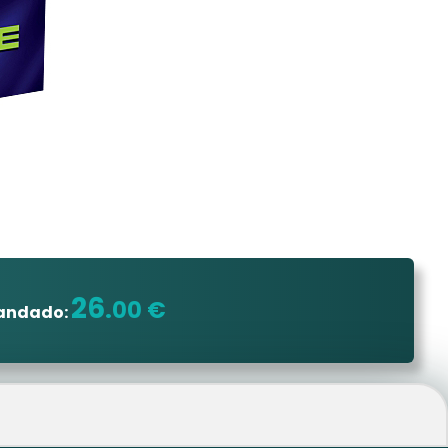
26
.00 €
mandado: