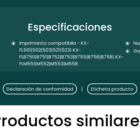
Especificaciones
Imprimanta compatibila - KX-
Nu
FL501|502|503|521|523| KX-
Ga
FLB750|B751|B752|B753|B755|B756|B758| KX-
FLM551|M552|M553|M558
|
Declaración de conformidad
Eticheta producto
Productos similare