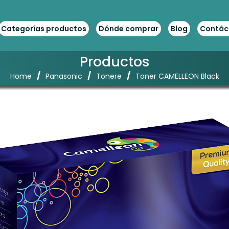
Categorías productos
Dónde comprar
Blog
Contác
Productos
/
/
/
Home
Panasonic
Tonere
Toner CAMELLEON Black