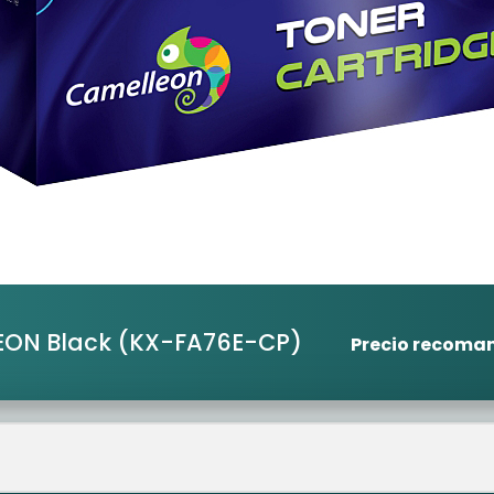
EON Black
(KX-FA76E-CP)
Precio recoma