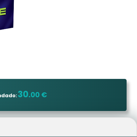
30
.00 €
ndado: