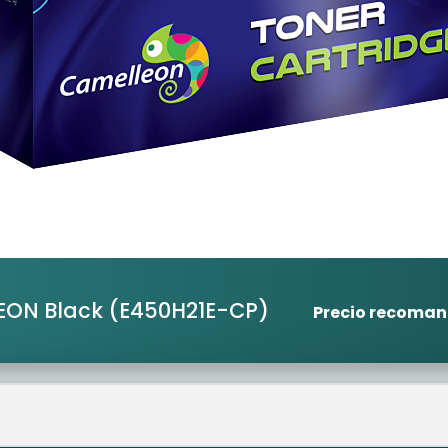
EON Black
(E450H21E-CP)
Precio recoma