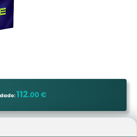
112
.00 €
ndado: