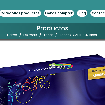
Categorías productos
Dónde comprar
Blog
Contác
Productos
/
/
/
Home
Lexmark
Toner
Toner CAMELLEON Black