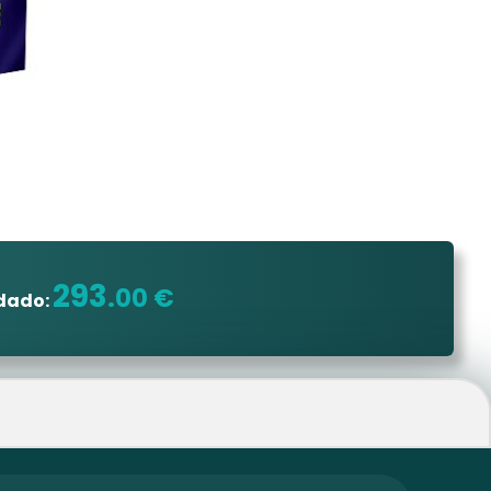
293
.00 €
dado: