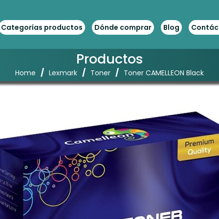
Categorías productos
Dónde comprar
Blog
Contác
Productos
/
/
/
Home
Lexmark
Toner
Toner CAMELLEON Black