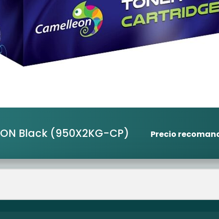
EON Black
(950X2KG-CP)
Precio recoman