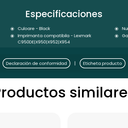
Especificaciones
Culoare - Black
Nu
Imprimanta compatibila - Lexmark
Ga
C950DE|X950|X952|X954
|
Declaración de conformidad
Eticheta producto
Productos similare