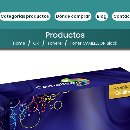
Categorías productos
Dónde comprar
Blog
Contác
Productos
/
/
/
Home
Oki
Tonere
Toner CAMELLEON Black