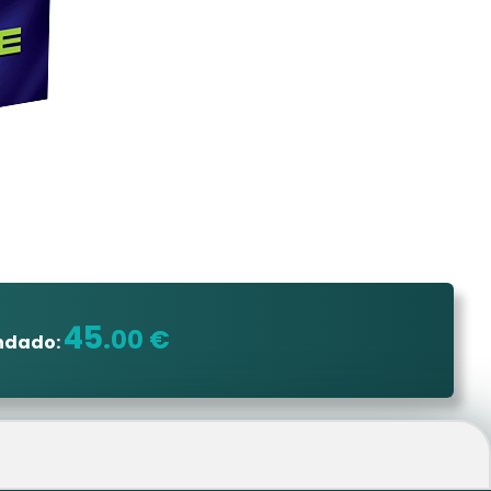
45
.00 €
ndado: