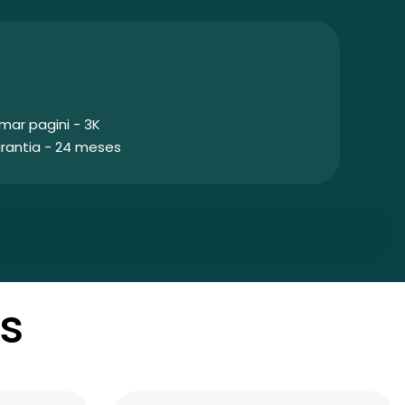
mar pagini - 3K
rantia - 24 meses
s