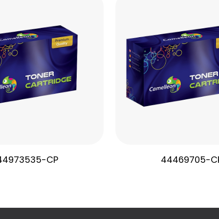
44973535-CP
44469705-C