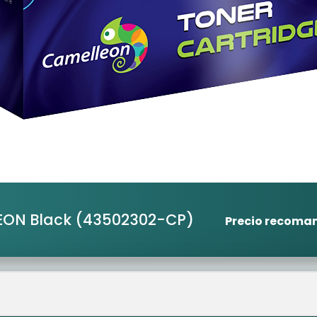
EON Black
(43502302-CP)
Precio recoma