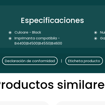
Especificaciones
Culoare - Black
Nu
Imprimanta compatibila -
Ga
B4400|B4500|B4550|B4600
|
Declaración de conformidad
Eticheta producto
Productos similare