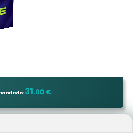
31
.00 €
omandado: