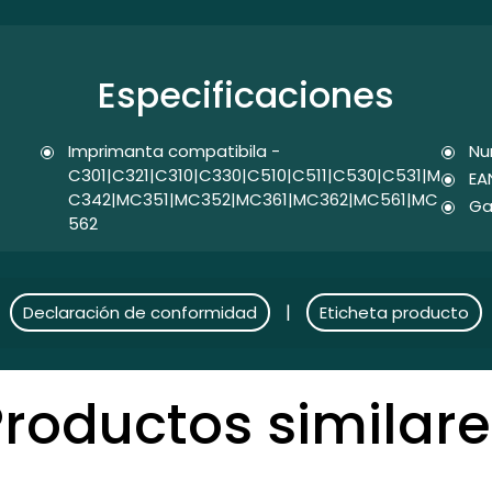
Especificaciones
Imprimanta compatibila -
Nu
C301|C321|C310|C330|C510|C511|C530|C531|M
EA
C342|MC351|MC352|MC361|MC362|MC561|MC
Ga
562
|
Declaración de conformidad
Eticheta producto
Productos similare