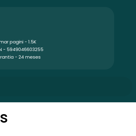
mar pagini - 1.5K
N - 5949046603255
rantia - 24 meses
s