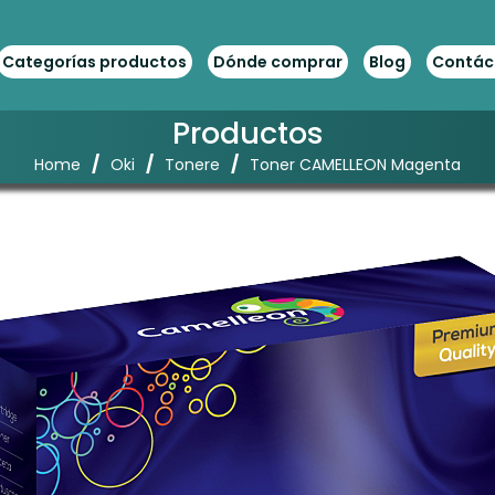
Categorías productos
Dónde comprar
Blog
Contác
Productos
/
/
/
Home
Oki
Tonere
Toner CAMELLEON Magenta