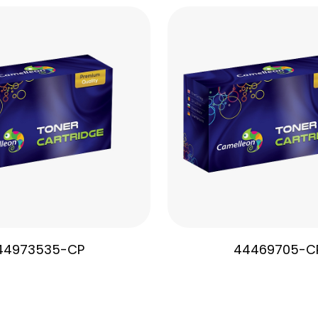
44973535-CP
44469705-C