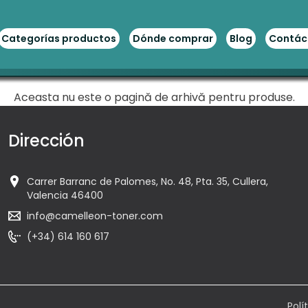
Categorías productos
Dónde comprar
Blog
Contác
Aceasta nu este o pagină de arhivă pentru produse.
Dirección
Carrer Barranc de Palomes, No. 48, Pta. 35, Cullera,
Valencia 46400
info@camelleon-toner.com
(+34) 614 160 617
Polí