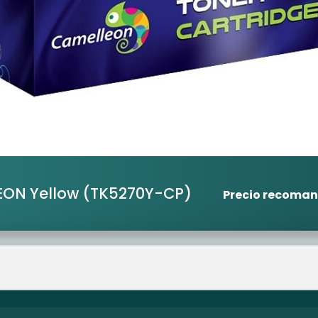
EON Yellow
(TK5270Y-CP)
Precio recoma