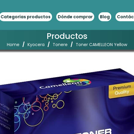
Categorías productos
Dónde comprar
Blog
Contác
Productos
/
/
/
Home
Kyocera
Tonere
Toner CAMELLEON Yellow