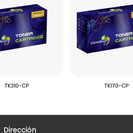
TK310-CP
TK170-CP
Dirección