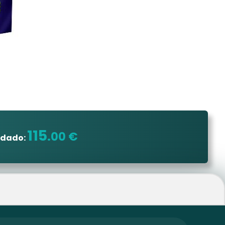
115
.00 €
ndado: