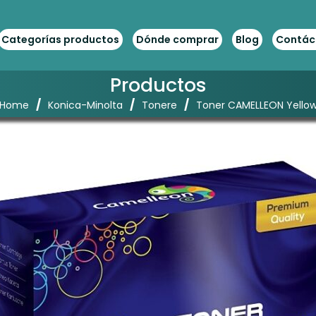
Categorías productos
Dónde comprar
Blog
Contác
Productos
/
/
/
Home
Konica-Minolta
Tonere
Toner CAMELLEON Yello