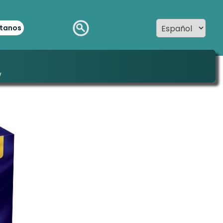
tanos
w