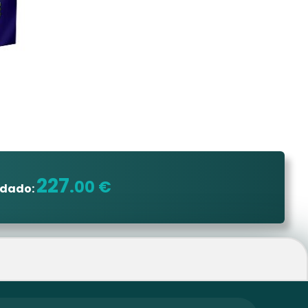
227
.00 €
ndado: