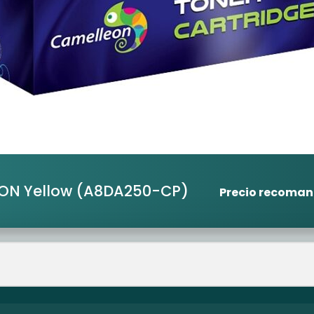
ON Yellow
(A8DA250-CP)
Precio recoma