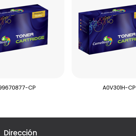
99670877-CP
A0V301H-CP
Dirección