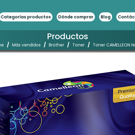
Categorías productos
Dónde comprar
Blog
Contác
Productos
/
/
/
/
me
Más vendidos
Brother
Toner
Toner CAMELLEON N