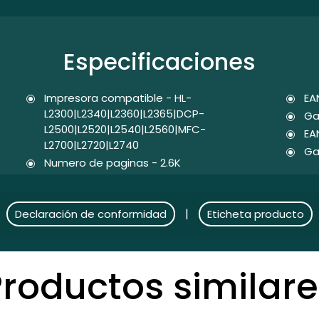
Especificaciones
Impresora compatible - HL-
EA
L2300|L2340|L2360|L2365|DCP-
Ga
L2500|L2520|L2540|L2560|MFC-
EA
L2700|L2720|L2740
Ga
Numero de paginas - 2.6K
|
Declaración de conformidad
Eticheta producto
Productos similare