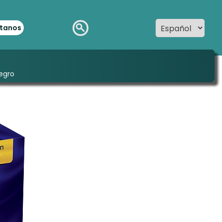
tanos
egro