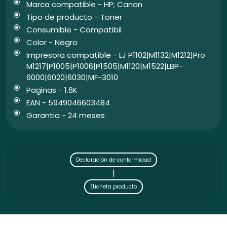
Marca compatible - HP; Canon
Tipo de producto - Toner
Consumible - Compatibil
Color - Negro
Impresora compatible - LJ P1102|M1132|M1212|Pro
M1217|P1005|P1006|P1505|M1120|M1522|LBP-
6000|6020|6030|MF-3010
Paginas - 1.6K
EAN - 5949046603484
Garantia - 24 meses
Declaración de conformidad
|
Eticheta producto