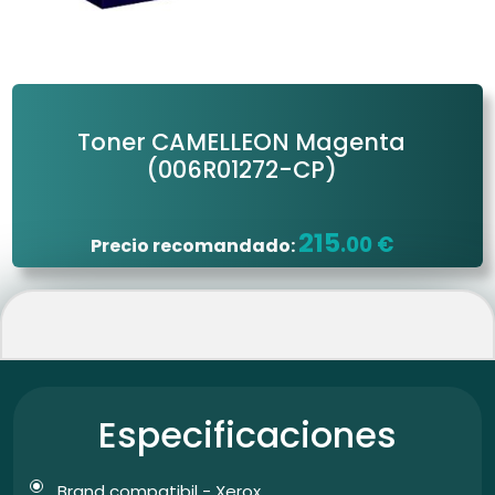
Toner CAMELLEON Magenta
(006R01272-CP)
215
.00 €
Precio recomandado:
Especificaciones
Brand compatibil - Xerox