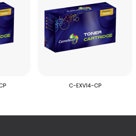
CP
C-EXV14-CP