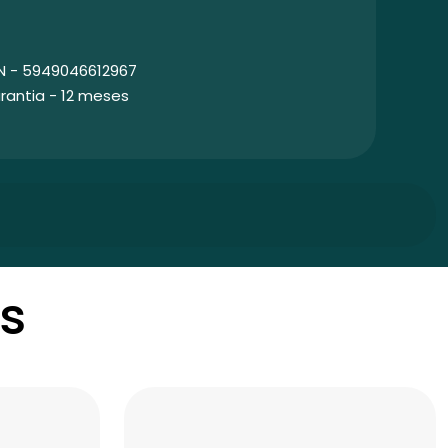
N - 5949046612967
rantia - 12 meses
s