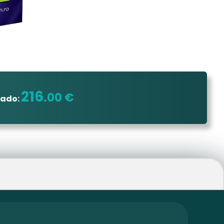
216
.00 €
dado: