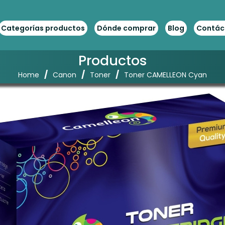
Categorías productos
Dónde comprar
Blog
Contác
Productos
/
/
/
Home
Canon
Toner
Toner CAMELLEON Cyan