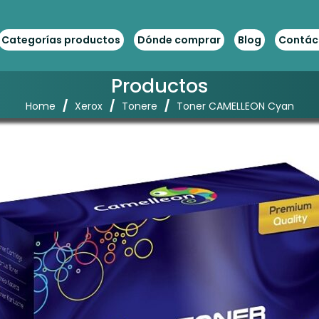
Categorías productos
Dónde comprar
Blog
Contác
Productos
/
/
/
Home
Xerox
Tonere
Toner CAMELLEON Cyan