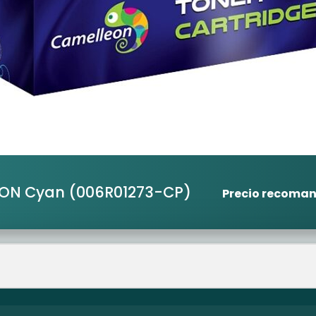
EON Cyan
(006R01273-CP)
Precio recoma