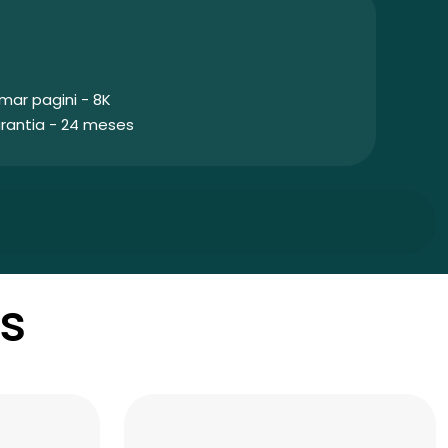
mar pagini - 8K
rantia - 24 meses
s