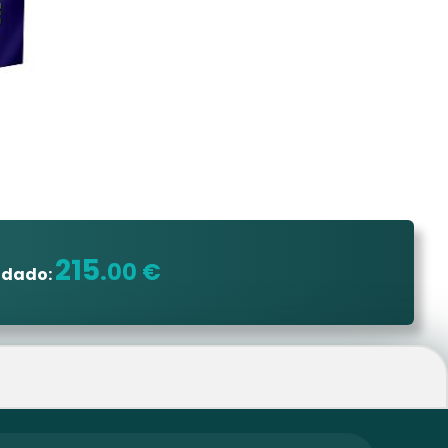
215
.00 €
ndado: