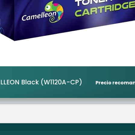
LLEON Black
(W1120A-CP)
Precio recoma