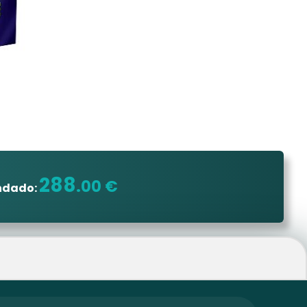
288
.00 €
ndado: