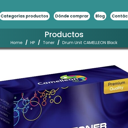
Categorías productos
Dónde comprar
Blog
Contác
Productos
/
/
/
Home
HP
Toner
Drum Unit CAMELLEON Black