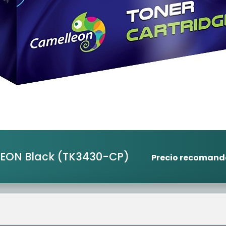
LEON Black
(TK3430-CP)
Precio recoman