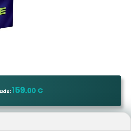
159
.00 €
dado: