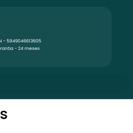
N - 5949046613605
rantia - 24 meses
s