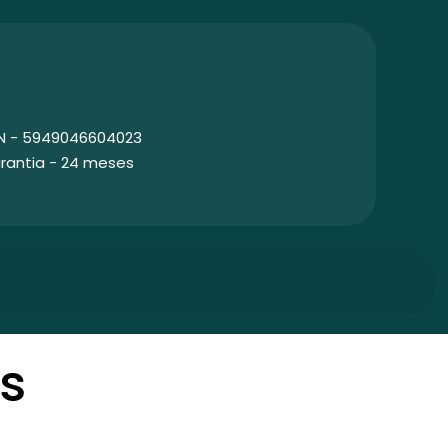
N - 5949046604023
rantia - 24 meses
s