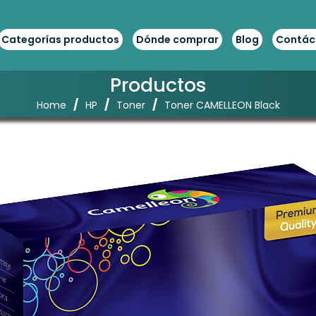
Categorías productos
Dónde comprar
Blog
Contác
Productos
/
/
/
Home
HP
Toner
Toner CAMELLEON Black