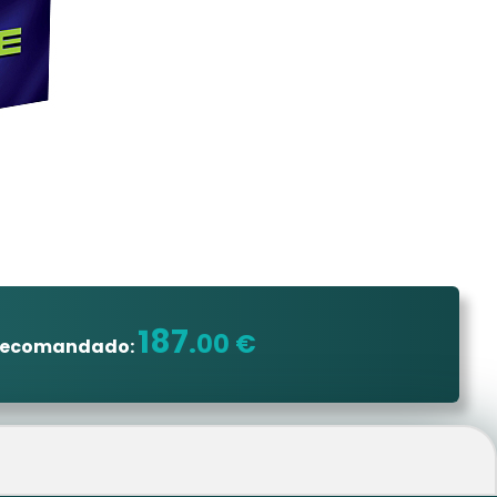
187
.00 €
 recomandado: