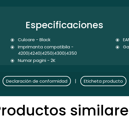
Especificaciones
Culoare - Black
EA
Imprimanta compatibila -
Ga
4200|4240|4250|4300|4350
Numar pagini - 2K
|
Declaración de conformidad
Eticheta producto
Productos similare