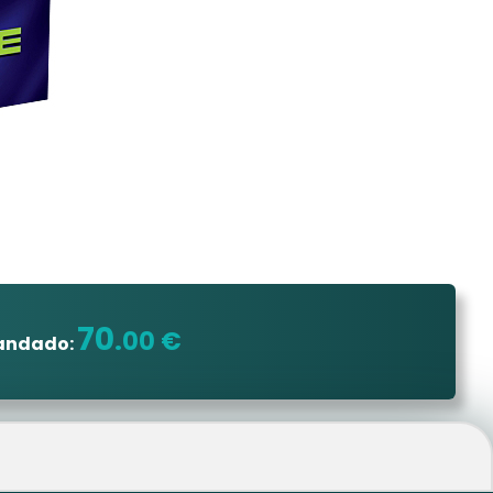
70
.00 €
mandado: