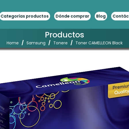
Categorías productos
Dónde comprar
Blog
Contác
Productos
/
/
/
Home
Samsung
Tonere
Toner CAMELLEON Black