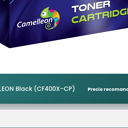
LEON Black
(CF400X-CP)
Precio recoman