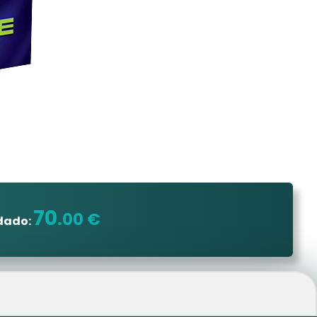
70
.00 €
dado: