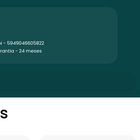
N - 5949046605822
rantia - 24 meses
s