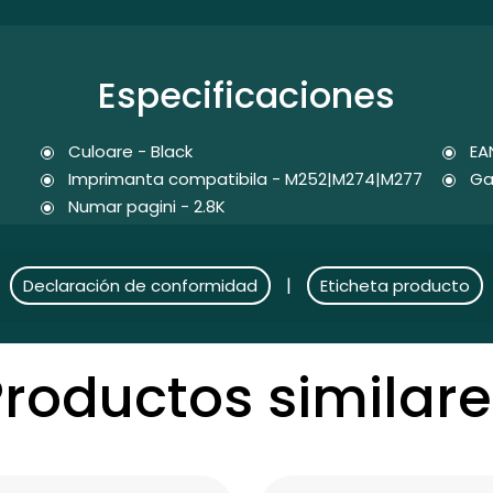
Especificaciones
Culoare - Black
EA
Imprimanta compatibila - M252|M274|M277
Ga
Numar pagini - 2.8K
|
Declaración de conformidad
Eticheta producto
Productos similare