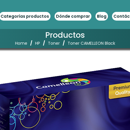
Categorías productos
Dónde comprar
Blog
Contác
Productos
/
/
/
Home
HP
Toner
Toner CAMELLEON Black