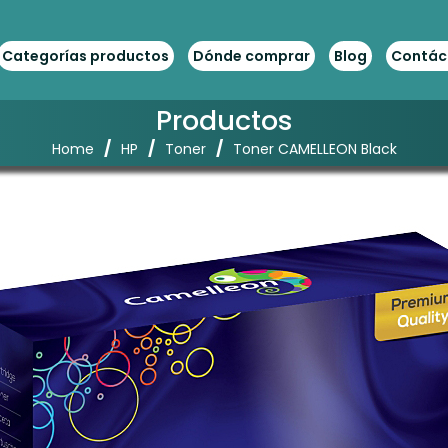
Categorías productos
Dónde comprar
Blog
Contác
Productos
/
/
/
Home
HP
Toner
Toner CAMELLEON Black