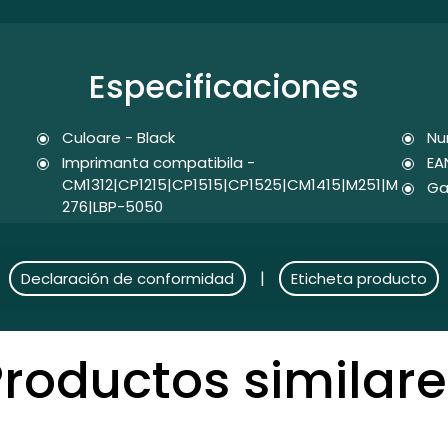
Especificaciones
Culoare - Black
Nu
Imprimanta compatibila -
EA
CM1312|CP1215|CP1515|CP1525|CM1415|M251|M
Ga
276|LBP-5050
|
Declaración de conformidad
Eticheta producto
Productos similare