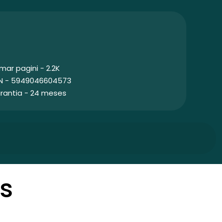
mar pagini - 2.2K
N - 5949046604573
rantia - 24 meses
s