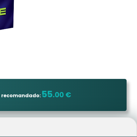
55
.00 €
o recomandado: